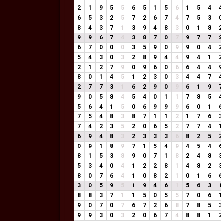
2
1
9
5
5
6
5
1
5
6
1
5
4
6
5
3
2
5
7
2
6
7
4
7
5
3
8
4
3
7
1
3
9
4
8
3
0
1
8
9
9
6
7
4
3
8
7
0
7
9
7
7
6
7
0
0
0
3
5
9
0
9
9
0
4
5
4
3
0
3
2
8
9
4
4
9
4
1
2
1
2
7
9
0
9
6
0
6
6
4
4
8
0
1
4
5
1
2
3
0
3
4
4
7
2
7
7
3
1
6
2
9
0
9
6
1
9
9
0
5
8
4
5
4
0
1
1
7
8
5
5
6
4
1
5
0
6
9
9
9
6
0
1
7
5
4
8
3
8
7
1
1
2
1
7
6
7
4
2
3
5
2
0
6
5
2
7
7
4
6
9
4
8
3
2
3
3
3
6
8
2
5
0
9
1
8
9
7
1
5
4
9
4
5
4
8
1
5
3
8
9
0
7
1
8
2
4
8
5
3
4
0
4
1
2
2
8
1
4
8
2
8
0
7
6
4
1
0
8
2
1
0
1
6
3
0
5
9
5
1
9
4
6
1
5
6
3
8
8
3
7
1
1
5
0
5
5
7
0
6
9
0
7
0
7
6
7
2
6
8
7
8
5
9
9
3
0
3
2
0
6
7
4
8
8
1