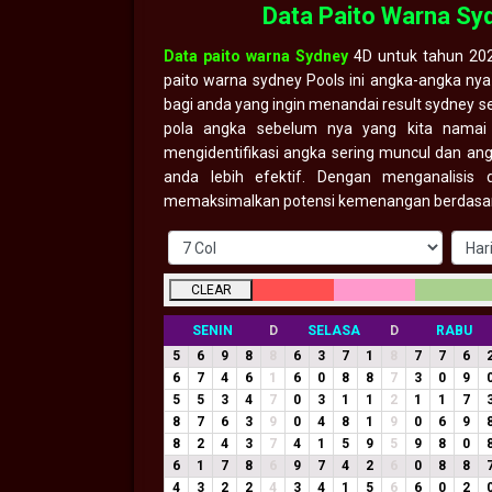
Data Paito Warna Syd
Data paito warna Sydney
4D untuk tahun 202
paito warna sydney Pools ini angka-angka nya 
bagi anda yang ingin menandai result sydney se
pola angka sebelum nya yang kita namai 
mengidentifikasi angka sering muncul dan an
anda lebih efektif. Dengan menganalisis
memaksimalkan potensi kemenangan berdasarka
CLEAR
SENIN
D
SELASA
D
RABU
5
6
9
8
8
6
3
7
1
8
7
7
6
6
7
4
6
1
6
0
8
8
7
3
0
9
5
5
3
4
7
0
3
1
1
2
1
1
7
8
7
6
3
9
0
4
8
1
9
0
6
9
8
2
4
3
7
4
1
5
9
5
9
8
0
6
1
7
8
6
9
7
4
2
6
0
8
8
4
3
2
2
4
3
4
1
5
6
6
0
2