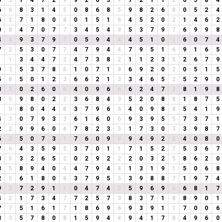
5
3
1
4
7
2
9
9
2
6
3
9
7
2
1
1
2
6
5
8
4
6
6
8
3
1
4
5
0
8
6
8
5
9
8
2
6
8
0
5
2
4
6
2
7
1
8
0
8
0
1
5
1
6
4
5
2
0
2
1
4
6
2
0
8
4
7
0
7
7
3
4
5
4
9
5
3
7
9
7
6
9
9
8
4
4
9
3
7
9
7
0
5
9
4
4
4
5
1
0
1
6
0
7
4
7
2
5
3
0
7
7
4
7
9
4
4
7
9
5
1
6
9
1
6
5
1
1
3
4
4
7
2
4
7
3
8
2
1
1
2
3
5
2
6
7
9
9
3
5
3
7
8
6
1
0
7
1
8
6
9
2
0
2
0
5
1
5
5
8
5
0
1
2
3
6
6
2
1
3
3
4
6
5
2
5
2
9
0
8
3
0
2
6
0
6
4
0
9
6
6
6
2
4
7
2
8
1
9
8
8
5
9
8
0
2
2
3
6
8
4
3
5
2
0
8
8
1
8
7
5
1
9
8
0
4
4
8
3
7
9
6
6
4
0
9
8
8
5
4
1
9
4
3
0
7
9
3
3
6
1
6
0
6
9
3
9
5
5
7
3
7
1
2
2
9
9
6
0
6
7
8
2
3
5
1
7
3
0
3
3
9
8
7
6
2
5
0
7
3
1
7
6
0
9
9
9
4
9
2
2
4
0
8
0
7
6
4
3
5
9
5
3
7
0
1
1
7
1
5
2
7
5
3
6
7
8
5
3
2
6
5
2
0
2
9
2
2
2
0
3
2
5
8
6
2
0
3
5
8
9
4
0
4
4
7
9
4
4
1
3
1
9
1
5
0
6
8
2
5
6
1
8
0
8
3
7
9
5
5
3
9
8
8
7
1
9
7
4
9
3
7
2
9
1
1
0
4
7
4
2
5
9
6
9
6
6
8
1
7
4
2
1
7
3
4
7
7
2
5
7
3
8
3
7
1
8
8
9
0
1
7
7
5
1
6
1
7
1
8
6
9
6
9
3
9
1
1
7
0
0
6
3
3
5
7
8
0
8
1
5
9
4
4
9
4
1
7
8
4
9
6
0