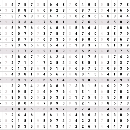
4
8
4
7
5
7
3
5
6
4
3
7
0
4
0
5
5
5
9
7
3
0
3
5
8
8
7
6
6
9
2
8
1
6
8
7
5
3
4
9
6
6
2
1
3
7
9
3
3
6
4
7
5
3
0
2
9
6
6
8
3
4
4
2
9
7
3
3
4
7
7
5
0
1
1
0
7
6
9
6
3
5
8
2
2
6
8
9
7
6
4
9
4
8
6
5
5
8
6
4
1
8
7
8
6
2
3
0
0
7
9
7
3
7
5
7
3
4
7
4
0
4
3
3
7
9
9
4
5
8
7
9
7
6
3
3
6
9
4
9
0
0
0
0
8
6
7
4
2
9
3
9
6
6
0
5
4
7
2
1
8
3
7
1
5
1
3
9
7
7
2
1
7
2
9
2
1
0
9
9
3
6
2
2
4
6
0
7
5
4
9
3
8
0
7
7
9
4
2
4
6
9
1
7
8
6
1
7
4
2
6
7
2
7
1
0
1
7
2
8
4
3
0
8
5
1
6
2
5
3
7
3
9
0
1
3
3
6
9
5
1
8
9
6
9
7
5
3
0
9
3
6
1
5
4
3
8
1
9
4
5
6
7
4
8
0
1
5
6
4
1
8
7
2
7
8
9
1
2
3
5
5
7
4
2
9
8
0
9
9
5
2
9
3
6
1
3
2
7
4
2
6
3
8
8
7
2
8
1
5
6
0
9
7
9
3
2
8
9
5
7
3
6
9
7
6
4
1
3
1
5
6
5
7
8
2
3
5
8
0
5
0
5
2
5
3
8
2
1
7
5
9
5
5
0
8
8
6
3
6
8
0
4
4
7
8
9
0
9
3
2
1
2
3
8
6
7
3
1
4
1
8
6
5
2
3
0
9
7
7
6
7
4
3
7
4
5
4
9
1
7
2
4
4
6
1
5
6
1
3
4
4
8
6
3
9
0
3
8
9
3
8
0
1
8
1
9
8
0
7
4
2
4
2
2
5
7
5
1
0
9
2
3
7
3
3
5
8
5
4
3
4
7
2
2
6
7
4
4
4
7
8