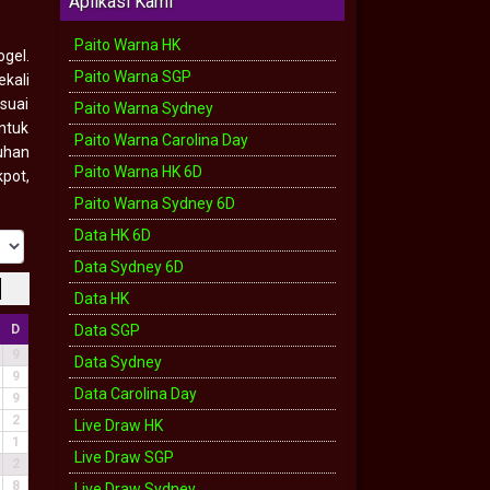
Aplikasi Kami
Paito Warna HK
gel.
Paito Warna SGP
ekali
esuai
Paito Warna Sydney
ntuk
Paito Warna Carolina Day
uhan
Paito Warna HK 6D
pot,
Paito Warna Sydney 6D
Data HK 6D
Data Sydney 6D
Data HK
D
Data SGP
9
Data Sydney
9
Data Carolina Day
9
2
Live Draw HK
1
Live Draw SGP
2
8
Live Draw Sydney