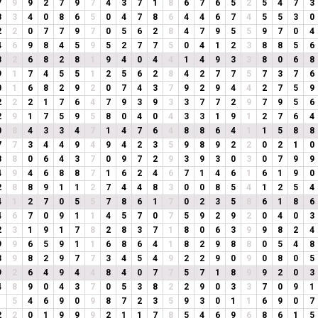
7
9
9
2
7
9
7
4
3
7
1
8
6
7
6
5
2
5
4
7
3
8
3
4
0
8
6
5
0
4
7
8
6
4
4
6
7
4
5
5
3
0
2
2
0
7
7
9
7
0
5
6
2
8
4
7
9
5
5
9
7
0
4
4
6
9
8
4
5
9
5
2
7
7
5
0
4
1
2
3
8
8
5
6
8
2
6
8
2
8
1
9
4
0
4
4
1
4
9
3
3
8
0
6
8
9
1
7
4
5
5
1
2
5
6
2
8
4
2
7
7
5
7
3
7
6
0
1
6
8
2
9
2
0
7
4
3
7
9
2
9
4
4
2
7
5
9
2
2
2
1
7
6
4
7
9
3
9
3
3
7
7
2
9
7
9
5
6
2
9
1
7
5
9
5
8
0
4
0
4
3
3
1
9
1
2
7
6
4
0
8
4
3
3
4
7
1
4
7
6
4
8
8
6
4
1
1
5
8
8
7
7
3
4
4
9
4
9
4
2
3
5
9
8
9
2
2
0
2
1
0
8
8
0
6
4
3
7
0
9
7
2
9
3
9
3
0
3
0
7
9
9
4
9
4
6
8
8
7
1
6
2
4
6
7
1
4
6
1
6
1
9
0
2
8
8
9
1
1
2
7
4
4
8
3
0
0
8
5
4
1
2
5
4
4
1
2
7
0
5
5
7
8
6
1
7
0
2
3
5
8
6
1
8
6
4
6
7
0
9
1
1
4
5
7
0
7
5
9
2
9
2
0
4
0
3
2
3
1
9
1
7
8
2
8
3
7
1
8
0
6
3
9
9
8
2
4
9
9
6
5
9
1
1
6
8
6
4
1
8
2
9
8
8
0
5
4
8
3
9
8
2
9
7
7
3
4
5
4
9
2
2
9
0
9
0
8
0
5
9
2
6
4
9
4
4
8
4
0
7
7
5
7
1
8
9
9
2
0
3
4
8
9
0
4
3
7
0
5
3
8
2
2
9
0
3
3
7
0
9
1
1
5
4
6
9
0
9
8
7
2
3
5
9
3
0
1
1
6
9
0
7
2
2
0
1
9
9
9
2
1
1
7
8
5
4
6
9
6
8
6
1
5