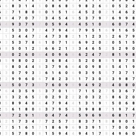
5
3
1
4
7
2
9
9
2
6
3
9
7
2
1
1
2
6
5
8
4
6
6
8
3
1
4
5
0
8
6
8
5
9
8
2
6
8
0
5
2
4
6
2
7
1
8
0
8
0
1
5
1
6
4
5
2
0
2
1
4
6
2
0
8
4
7
0
7
7
3
4
5
4
9
5
3
7
9
7
6
9
9
8
4
4
9
3
7
9
7
0
5
9
4
4
4
5
1
0
1
6
0
7
4
7
2
5
3
0
7
7
4
7
9
4
4
7
9
5
1
6
9
1
6
5
1
1
3
4
4
7
2
4
7
3
8
2
1
1
2
3
5
2
6
7
9
9
3
5
3
7
8
6
1
0
7
1
8
6
9
2
0
2
0
5
1
5
5
8
5
0
1
2
3
6
6
2
1
3
3
4
6
5
2
5
2
9
0
8
3
0
2
6
0
6
4
0
9
6
6
6
2
4
7
2
8
1
9
8
8
5
9
8
0
2
2
3
6
8
4
3
5
2
0
8
8
1
8
7
5
1
9
8
0
4
4
8
3
7
9
6
6
4
0
9
8
8
5
4
1
9
4
3
0
7
9
3
3
6
1
6
0
6
9
3
9
5
5
7
3
7
1
2
2
9
9
6
0
6
7
8
2
3
5
1
7
3
0
3
3
9
8
7
6
2
5
0
7
3
1
7
6
0
9
9
9
4
9
2
2
4
0
8
0
7
6
4
3
5
9
5
3
7
0
1
1
7
1
5
2
7
5
3
6
7
8
5
3
2
6
5
2
0
2
9
2
2
2
0
3
2
5
8
6
2
0
3
5
8
9
4
0
4
4
7
9
4
4
1
3
1
9
1
5
0
6
8
2
5
6
1
8
0
8
3
7
9
5
5
3
9
8
8
7
1
9
7
4
9
3
7
2
9
1
1
0
4
7
4
2
5
9
6
9
6
6
8
1
7
4
2
1
7
3
4
7
7
2
5
7
3
8
3
7
1
8
8
9
0
1
7
7
5
1
6
1
7
1
8
6
9
6
9
3
9
1
1
7
0
0
6
3
3
5
7
8
0
8
1
5
9
4
4
9
4
1
7
8
4
9
6
0