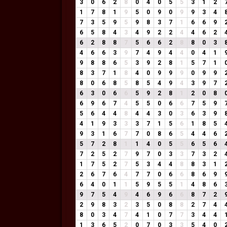
3
0
6
2
8
0
4
0
5
5
3
1
2
1
7
8
1
9
5
0
9
0
9
9
3
4
7
3
5
9
5
9
8
3
7
1
6
6
9
6
5
8
4
3
4
9
2
2
4
4
6
2
6
2
8
8
7
5
6
6
2
8
8
0
3
4
6
6
3
9
7
4
9
4
4
0
4
1
9
8
8
6
5
3
9
2
8
1
5
7
1
8
3
7
1
8
4
0
9
9
9
0
9
9
8
0
6
8
5
8
5
4
9
4
3
9
7
6
3
0
6
6
5
9
2
8
1
2
0
8
6
9
6
7
4
5
5
0
6
6
7
5
9
5
6
4
4
8
4
4
3
0
3
6
3
9
4
1
9
3
3
3
7
1
5
6
1
8
5
9
3
1
6
7
7
0
8
6
5
4
4
6
5
7
2
8
1
1
4
0
5
5
6
5
6
7
2
5
2
7
9
7
0
3
3
7
3
2
1
7
5
2
7
5
3
4
4
8
8
3
1
2
6
7
6
4
7
7
0
6
6
8
6
9
6
4
0
1
1
5
9
5
5
1
4
8
6
9
7
5
4
9
4
6
9
6
6
8
7
2
2
9
8
3
2
3
5
0
8
8
2
7
4
8
0
3
4
7
4
1
0
7
7
3
4
4
1
3
6
5
2
0
7
0
3
3
5
4
0