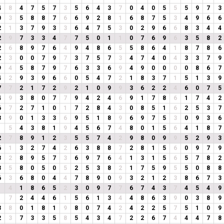
4
8
4
7
5
7
3
5
6
4
3
7
0
4
0
5
5
5
9
7
3
0
3
5
8
8
7
6
6
9
2
8
1
6
8
7
5
3
4
9
6
6
2
1
3
7
9
3
3
6
4
7
5
3
0
2
9
6
6
8
3
4
4
2
9
7
3
3
4
7
7
5
0
1
1
0
7
6
9
6
3
5
8
2
2
6
8
9
7
6
4
9
4
8
6
5
5
8
6
4
1
8
7
8
6
2
3
0
0
7
9
7
3
7
5
7
3
4
7
4
0
4
3
3
7
9
9
4
5
8
7
9
7
6
3
3
6
9
4
9
0
0
0
0
8
6
7
4
2
9
3
9
6
6
0
5
4
7
2
1
8
3
7
1
5
1
3
9
7
7
2
1
7
2
9
2
1
0
9
9
3
6
2
2
4
6
0
7
5
4
9
3
8
0
7
7
9
4
2
4
6
9
1
7
8
6
1
7
4
2
6
7
2
7
1
0
1
7
2
8
4
3
0
8
5
1
6
2
5
3
7
3
9
0
1
3
3
6
9
5
1
8
9
6
9
7
5
3
0
9
3
6
1
5
4
3
8
1
9
4
5
6
7
4
8
0
1
5
6
4
1
8
7
2
7
8
9
1
2
3
5
5
7
4
2
9
8
0
9
9
5
2
9
3
6
1
3
2
7
4
2
6
3
8
8
7
2
8
1
5
6
0
9
7
9
3
2
8
9
5
7
3
6
9
7
6
4
1
3
1
5
6
5
7
8
2
3
5
8
0
5
0
5
2
5
3
8
2
1
7
5
9
5
5
0
8
8
6
3
6
8
0
4
4
7
8
9
0
9
3
2
1
2
3
8
6
7
3
1
4
1
8
6
5
2
3
0
9
7
7
6
7
4
3
7
4
5
4
9
1
7
2
4
4
6
1
5
6
1
3
4
4
8
6
3
9
0
3
8
9
3
8
0
1
8
1
9
8
0
7
4
2
4
2
2
5
7
5
1
0
9
2
3
7
3
3
5
8
5
4
3
4
7
2
2
6
7
4
4
4
7
8