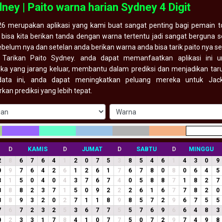
ney | Paito warna harian Sydney 4 Digit
6 merupakan aplikasi yang kami buat sangat penting bagi pemain to
bisa kita berikan tanda dengan warna tertentu jadi sangat berguna s
belum nya dan setelan anda berikan warna anda bisa tarik paito nya s
Tarikan Paito Sydney. anda dapat memanfaatkan aplikasi ini u
gka yang jarang keluar, membantu dalam prediksi dan menjadikan tar
 data ini, anda dapat meningkatkan peluang mereka untuk Jack
n prediksi yang lebih tepat.
D
KAMIS
D
JUMAT
D
SABTU
D
MINGGU
2
8
6
7
6
4
1
2
0
7
5
3
8
5
4
6
1
4
3
0
9
0
9
7
6
4
2
6
1
2
6
1
7
6
7
8
0
8
0
6
4
5
3
1
5
0
4
0
4
3
7
6
7
4
0
5
8
8
7
1
8
2
7
8
8
8
2
3
7
1
5
0
9
2
2
2
6
1
6
7
7
8
2
0
8
8
9
3
2
0
2
7
1
1
8
9
8
5
7
2
9
6
7
5
5
7
6
7
2
3
2
5
3
6
7
7
5
5
7
6
9
6
6
4
8
3
0
2
3
3
1
7
8
4
1
0
7
7
5
0
7
2
9
7
4
9
8