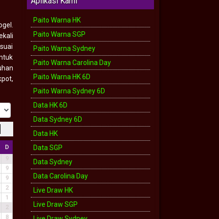
Aplikasi Kami
Paito Warna HK
gel.
Paito Warna SGP
ekali
esuai
Paito Warna Sydney
ntuk
Paito Warna Carolina Day
uhan
Paito Warna HK 6D
pot,
Paito Warna Sydney 6D
Data HK 6D
Data Sydney 6D
Data HK
D
Data SGP
9
Data Sydney
9
Data Carolina Day
9
2
Live Draw HK
1
Live Draw SGP
2
8
Live Draw Sydney