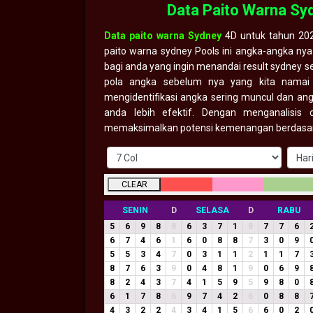
Data Paito Warna Syd
Data paito warna Sydney
4D untuk tahun 202
paito warna sydney Pools ini angka-angka nya 
bagi anda yang ingin menandai result sydney se
pola angka sebelum nya yang kita namai 
mengidentifikasi angka sering muncul dan an
anda lebih efektif. Dengan menganalisis
memaksimalkan potensi kemenangan berdasarka
CLEAR
SENIN
D
SELASA
D
RABU
5
6
9
8
8
6
3
7
1
8
7
7
6
6
7
4
6
1
6
0
8
8
7
3
0
9
5
5
3
4
7
0
3
1
1
2
1
1
7
8
7
6
3
9
0
4
8
1
9
0
6
9
8
2
4
3
7
4
1
5
9
5
9
8
0
6
1
7
8
6
9
7
4
2
6
0
8
8
4
3
2
2
4
3
4
1
5
6
6
0
2