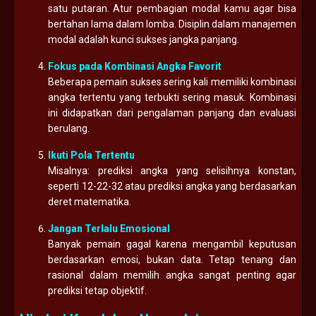
satu putaran. Atur pembagian modal kamu agar bisa
bertahan lama dalam lomba. Disiplin dalam manajemen
modal adalah kunci sukses jangka panjang.
Fokus pada Kombinasi Angka Favorit
Beberapa pemain sukses sering kali memiliki kombinasi
angka tertentu yang terbukti sering masuk. Kombinasi
ini didapatkan dari pengalaman panjang dan evaluasi
berulang.
Ikuti Pola Tertentu
Misalnya: prediksi angka yang selisihnya konstan,
seperti 12-22-32 atau prediksi angka yang berdasarkan
deret matematika.
Jangan Terlalu Emosional
Banyak pemain gagal karena mengambil keputusan
berdasarkan emosi, bukan data. Tetap tenang dan
rasional dalam memilih angka sangat penting agar
prediksi tetap objektif.