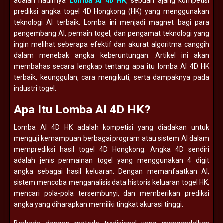
adalah hadirnya
Lomba AI 4D HK
, sebuah ajang kompetisi
prediksi angka togel 4D Hongkong (HK) yang menggunakan
teknologi AI terbaik. Lomba ini menjadi magnet bagi para
pengembang AI, pemain togel, dan pengamat teknologi yang
ingin melihat seberapa efektif dan akurat algoritma canggih
dalam menebak angka keberuntungan. Artikel ini akan
membahas secara lengkap tentang apa itu lomba AI 4D HK
terbaik, keunggulan, cara mengikuti, serta dampaknya pada
industri togel.
Apa Itu Lomba AI 4D HK?
Lomba AI 4D HK adalah kompetisi yang diadakan untuk
menguji kemampuan berbagai program atau sistem AI dalam
memprediksi hasil togel 4D Hongkong. Angka 4D sendiri
adalah jenis permainan togel yang menggunakan 4 digit
angka sebagai hasil keluaran. Dengan memanfaatkan AI,
sistem mencoba menganalisis data historis keluaran togel HK,
mencari pola-pola tersembunyi, dan memberikan prediksi
angka yang diharapkan memiliki tingkat akurasi tinggi.
Berbeda dengan metode tradisional yang mengandalkan