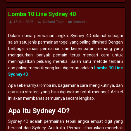
Lomba 10 Line Sydney 4D
15 Mei 2025
Aplikasi Togel
Komentar
Dalam dunia permainan angka, Sydney 4D dikenal sebagai
salah satu jenis permainan togel yang paling diminati. Dengan
berbagai variasi permainan dan kesempatan menang yang
menggiurkan, banyak pemain terus mencari cara untuk
meningkatkan peluang mereka. Salah satu metode terbaru
dan paling menarik yang kini digemari adalah
Lomba 10 Line
Sydney 4D
.
Apa sebenarnya lomba ini, bagaimana cara mengikutinya, dan
apa saja strategi yang bisa digunakan untuk menang? Artikel
ini akan membahas semuanya secara lengkap.
Apa Itu Sydney 4D?
Sydney 4D adalah permainan tebak angka empat digit yang
berasal dari Sydney, Australia. Pemain diharuskan menebak