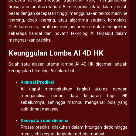
firasat atau analisa manual, AI memproses data dalam jumlah
besar dengan kecepatan tinggi, menggunakan teknik machine
learning, deep learning, atau algoritma statistik kompleks.
Oleh karena itu, lomba ini menjadi arena untuk menunjukkan
seberapa handal dan inovatif teknologi AI tersebut dalam
menghasilkan prediksi.
Keunggulan Lomba AI 4D HK
Salah satu alasan utama lomba AI 4D HK digemari adalah
keunggulan teknologi AI dalam hal:
Akurasi Prediksi
AI dapat meningkatkan tingkat akurasi dengan
menganalisa ribuan data keluaran togel HK
sebelumnya, sehingga mampu mengenali pola yang
sulit dilihat manusia.
Kecepatan dan Efisiensi
Proses prediksi dilakukan dalam hitungan detik hingga
menit, lebih cepat daripada metode manual.