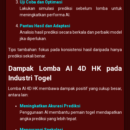
Uji Coba dan Optimasi
Lakukan simulasi prediksi sebelum lomba untuk
meningkatkan performa AI.
Pantau Hasil dan Adaptasi
Analisis hasil prediksi secara berkala dan perbaiki model
jika diperlukan.
Tips tambahan: fokus pada konsistensi hasil daripada hanya
prediksi sekali benar.
Dampak Lomba AI 4D HK pada
Industri Togel
Lomba AI 4D HK membawa dampak positif yang cukup besar,
antara lain:
Meningkatkan Akurasi Prediksi
Penggunaan AI membantu pemain togel mendapatkan
angka prediksi yang lebih tepat.
Mengurangi Spekulasi