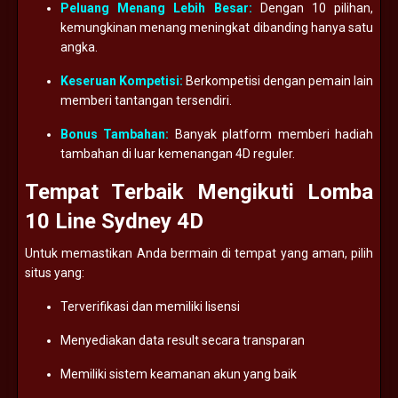
Peluang Menang Lebih Besar:
Dengan 10 pilihan,
kemungkinan menang meningkat dibanding hanya satu
angka.
Keseruan Kompetisi:
Berkompetisi dengan pemain lain
memberi tantangan tersendiri.
Bonus Tambahan:
Banyak platform memberi hadiah
tambahan di luar kemenangan 4D reguler.
Tempat Terbaik Mengikuti Lomba
10 Line Sydney 4D
Untuk memastikan Anda bermain di tempat yang aman, pilih
situs yang:
Terverifikasi dan memiliki lisensi
Menyediakan data result secara transparan
Memiliki sistem keamanan akun yang baik